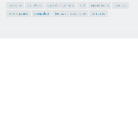
balcone
ballatoio
casa di ringhiera
loft
piano terra
portico
primo piano
soppalco
terrazzino comune
terrazzo