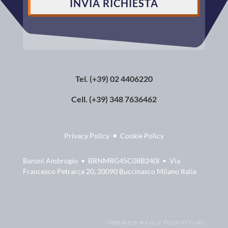
Tel. (+39) 02 4406220
Cell. (+39) 348 7636462
•
Privacy Policy
Cookie Policy
Baroni Ambrogio • BRNMRG45C08B240I • Via
Francesco Petrarca 20, 20090 Buccinasco Milano Italia
POWERED BY MICHELE PELOSI PICTURES