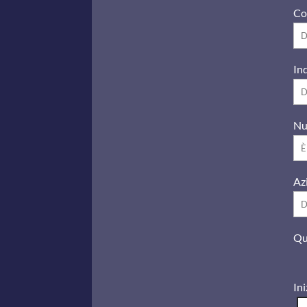
Co
Ind
Nu
Az
Qu
Ini