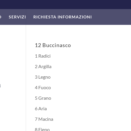
O
SERVIZI
RICHIESTA INFORMAZIONI
12 Buccinasco
1 Radici
2 Argilla
3 Legno
i
4 Fuoco
5 Grano
6 Aria
7 Macina
8 Fieno