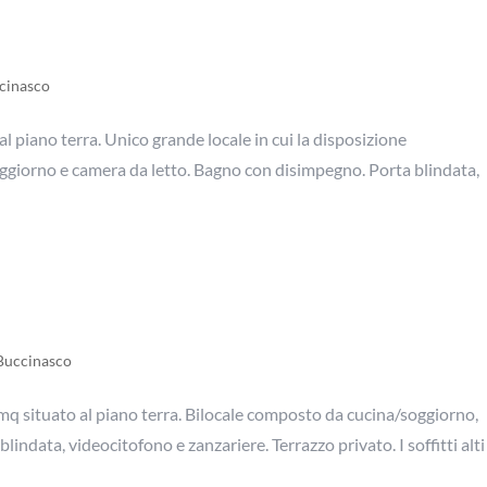
cinasco
l piano terra. Unico grande locale in cui la disposizione
oggiorno e camera da letto. Bagno con disimpegno. Porta blindata,
Buccinasco
q situato al piano terra. Bilocale composto da cucina/soggiorno,
indata, videocitofono e zanzariere. Terrazzo privato. I soffitti alt