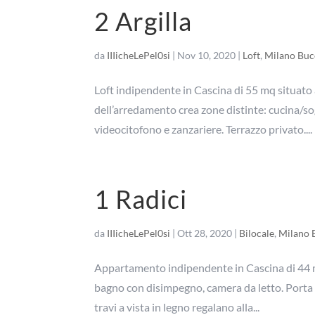
2 Argilla
da
IIIicheLePel0si
|
Nov 10, 2020
|
Loft
,
Milano Buc
Loft indipendente in Cascina di 55 mq situato a
dell’arredamento crea zone distinte: cucina/s
videocitofono e zanzariere. Terrazzo privato....
1 Radici
da
IIIicheLePel0si
|
Ott 28, 2020
|
Bilocale
,
Milano 
Appartamento indipendente in Cascina di 44 m
bagno con disimpegno, camera da letto. Porta bl
travi a vista in legno regalano alla...