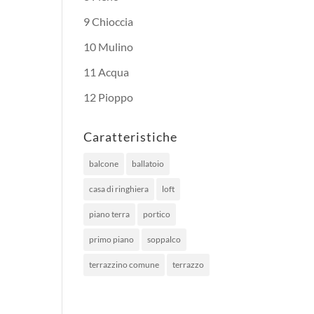
9 Chioccia
10 Mulino
11 Acqua
12 Pioppo
Caratteristiche
balcone
ballatoio
casa di ringhiera
loft
piano terra
portico
primo piano
soppalco
terrazzino comune
terrazzo