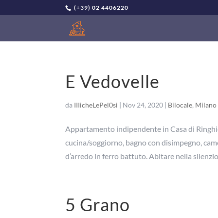
(+39) 02 4406220
E Vedovelle
da
IIIicheLePel0si
|
Nov 24, 2020
|
Bilocale
,
Milano 
Appartamento indipendente in Casa di Ringhier
cucina/soggiorno, bagno con disimpegno, camer
d’arredo in ferro battuto. Abitare nella silenzios
5 Grano