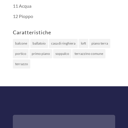
11 Acqua
12 Pioppo
Caratteristiche
balcone
ballatoio
casa di ringhiera
loft
piano terra
portico
primo piano
soppalco
terrazzino comune
terrazzo