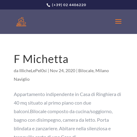
(+39) 02 4406220
F Michetta
da
IIIicheLePel0si
|
Nov 24, 2020
|
Bilocale
,
Milano
Naviglio
Appartamento indipendente in Casa di Ringhiera di
40 mq situato al primo piano con due
balconi.Bilocale composto da cucina/soggiorno,
bagno con disimpegno, camera da letto. Porta
blindata e zanzariere. Abitare nella silenziosa e
tranquilla corte di una Casa di...